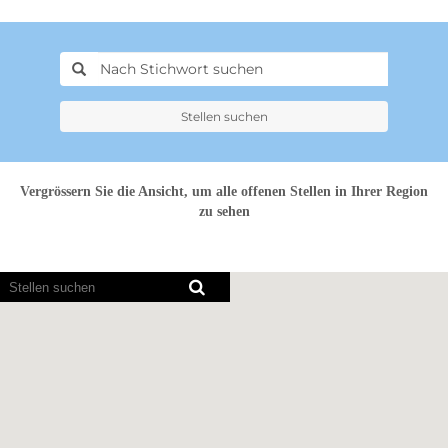
Stellen suchen
Vergrössern Sie die Ansicht, um alle offenen Stellen in Ihrer Region
zu sehen
Bildschirmausleseprogramme
können
die
folgende
durchsuchbare
Karte
nicht
lesen.