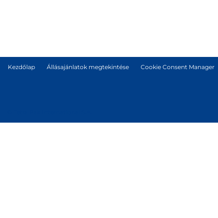
Kezdőlap
Állásajánlatok megtekintése
Cookie Consent Manager
© Tetra Pak International S.A.