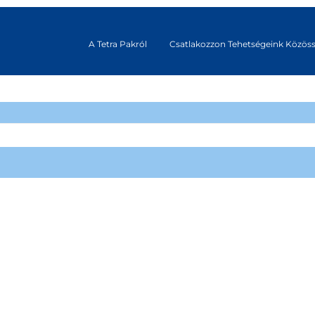
A Tetra Pakról
Csatlakozzon Tehetségeink Közös