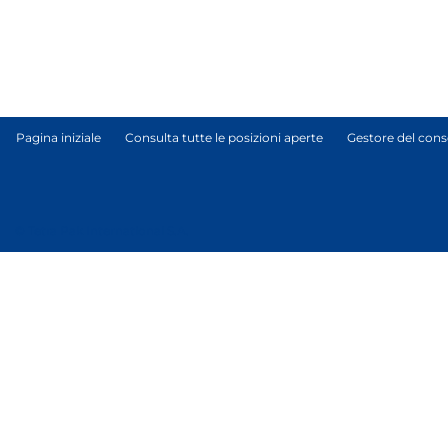
Pagina iniziale
Consulta tutte le posizioni aperte
Gestore del cons
© Tetra Pak International S.A.