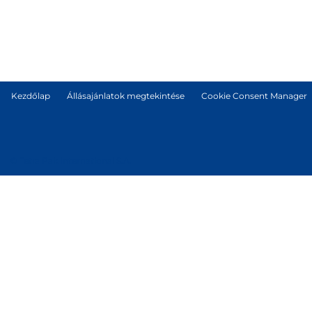
Kezdőlap
Állásajánlatok megtekintése
Cookie Consent Manager
© Tetra Pak International S.A.