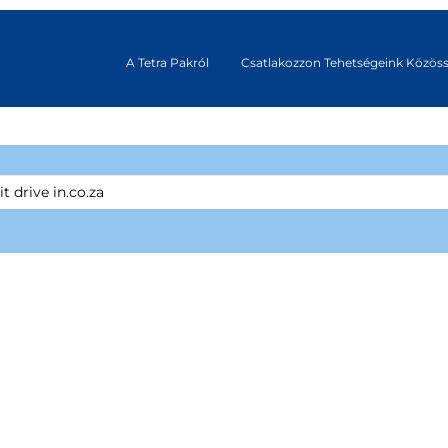
A Tetra Pakról
Csatlakozzon Tehetségeink Közös