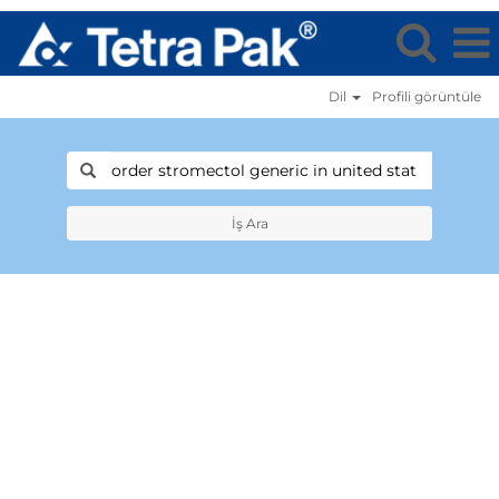
Dil
Profi̇li̇ görüntüle
İş Ara