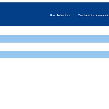
Über Tetra Pak
Der talent communit