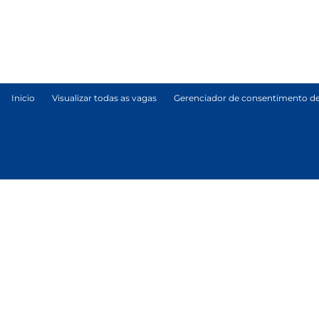
Inicio
Visualizar todas as vagas
Gerenciador de consentimento de
© Tetra Pak International S.A.