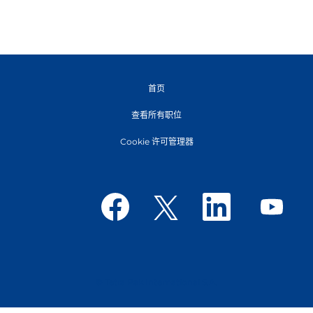
首页
查看所有职位
Cookie 许可管理器
在
在
在
在
新
新
新
新
选
选
选
选
项
项
项
项
卡
卡
卡
卡
中
中
中
中
打
打
打
打
开
开
开
开
。
。
。
。
© Tetra Pak International S.A.