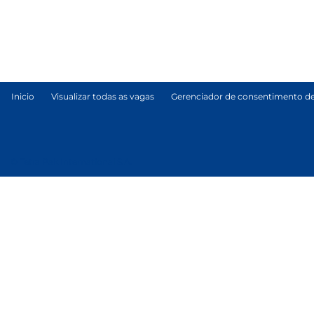
Inicio
Visualizar todas as vagas
Gerenciador de consentimento de
© Tetra Pak International S.A.