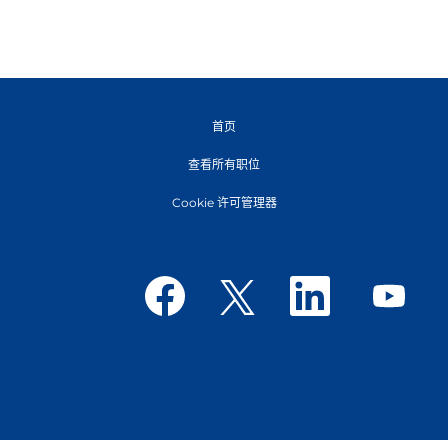
首页
查看所有职位
Cookie 许可管理器
在
在
在
在
新
新
新
新
选
选
选
选
项
项
项
项
卡
卡
卡
卡
中
中
中
中
打
打
打
打
开
开
开
开
。
。
。
。
© Tetra Pak International S.A.