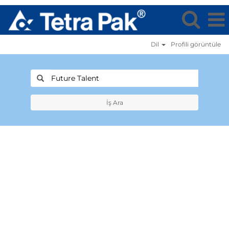
Dil
Profi̇li̇ görüntüle
İş Ara