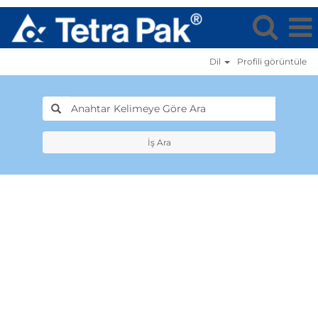
Dil
Profi̇li̇ görüntüle
İş Ara