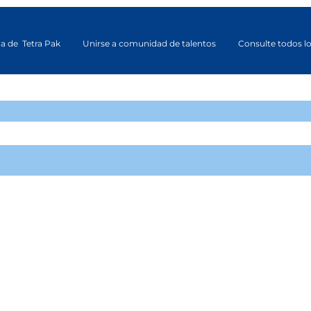
a de Tetra Pak
Unirse a comunidad de talentos
Consulte todos lo