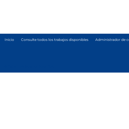
Inicio
Consulte todos los trabajos disponibles
Administrador de c
© Tetra Pak International S.A.