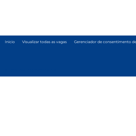
Inicio
Visualizar todas as vagas
Gerenciador de consentimento de
© Tetra Pak International S.A.