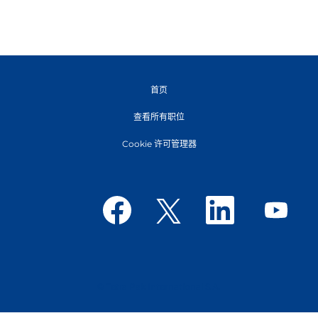
首页
查看所有职位
Cookie 许可管理器
在
在
在
在
新
新
新
新
选
选
选
选
项
项
项
项
卡
卡
卡
卡
中
中
中
中
打
打
打
打
开
开
开
开
。
。
。
。
© Tetra Pak International S.A.