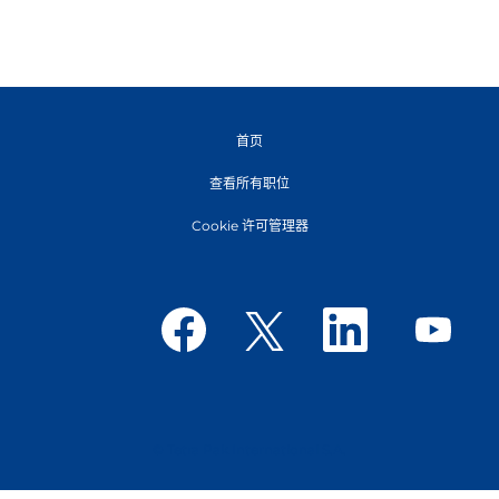
首页
查看所有职位
Cookie 许可管理器
在
在
在
在
新
新
新
新
选
选
选
选
项
项
项
项
卡
卡
卡
卡
中
中
中
中
打
打
打
打
开
开
开
开
。
。
。
。
© Tetra Pak International S.A.