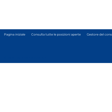
Pagina iniziale
Consulta tutte le posizioni aperte
Gestore del cons
© Tetra Pak International S.A.