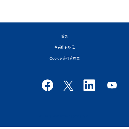
首页
查看所有职位
Cookie 许可管理器
在
在
在
在
新
新
新
新
选
选
选
选
项
项
项
项
卡
卡
卡
卡
中
中
中
中
打
打
打
打
开
开
开
开
。
。
。
。
© Tetra Pak International S.A.